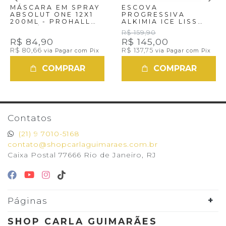
MÁSCARA EM SPRAY
ESCOVA
ABSOLUT ONE 12X1
PROGRESSIVA
200ML - PROHALL
ALKIMIA ICE LISS
COSMÉTIC
SEM FORMOL
R$ 159,90
1000ML
R$ 84,90
R$ 145,00
R$ 80,66
R$ 137,75
via Pagar com Pix
via Pagar com Pix
COMPRAR
COMPRAR
Contatos
(21) 9 7010-5168
contato@shopcarlaguimaraes.com.br
Caixa Postal 77666 Rio de Janeiro, RJ
Páginas
SHOP CARLA GUIMARÃES