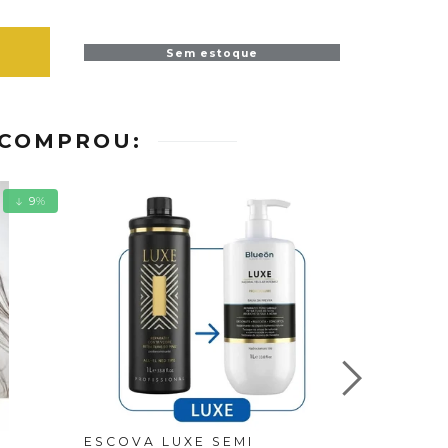
Sem estoque
 COMPROU:
9
%
ESCOVA LUXE SEMI
MINI GR