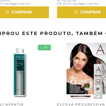
6x
R$ 89,98
,75
R$ 512,91
via Pagar com Pix
via Pagar com Pix
COMPRAR
COMPRAR
PROU ESTE PRODUTO, TAMBÉM
8
%
LY KERATIN
ESCOVA PROGRESSIVA