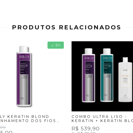
PRODUTOS RELACIONADOS
5
%
LY KERATIN BLOND
COMBO ULTRA LISO -
INHAMENTO DOS FIOS
KERATIN + KERATIN B
LOIRAS - 1LT
DA ROVELY + ALF PRO
,00
R$ 539,90
LUVORA - 3X1 LT
85,00