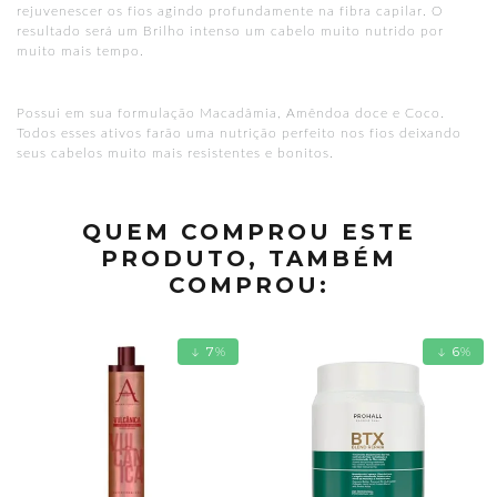
rejuvenescer os fios agindo profundamente na fibra capilar. O
resultado será um Brilho intenso um cabelo muito nutrido por
muito mais tempo.
Possui em sua formulação Macadâmia, Amêndoa doce e Coco.
Todos esses ativos farão uma nutrição perfeito nos fios deixando
seus cabelos muito mais resistentes e bonitos.
QUEM COMPROU ESTE
PRODUTO, TAMBÉM
COMPROU:
7
%
6
%