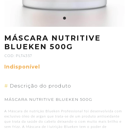
MÁSCARA NUTRITIVE
BLUEKEN 500G
COD: PLT4357
Indisponível
#
Descrição do produto
MÁSCARA NUTRITIVE BLUEKEN 500G
A Máscara de nutrição Blueken Professional foi desenvolvida com
exclusivo óleo de argan que trata-se de um produto antioxidante
que trata da saúde do cabelo deixando-o com muito mais brilho e
sem frizz. A Máscara de Nutrição Blueken tem o poder de