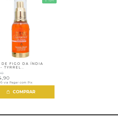
13
%
 DE FIGO DA ÍNDIA
 - TYRREL
ESSIONAL
00
4,90
66
via Pagar com Pix
COMPRAR