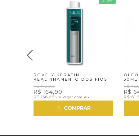
8
%
ROVELY KERATIN
ÓLEO
REALINHAMENTO DOS FIOS
50ML
1LT
PROF
R$ 179,90
R$ 75,
R$ 164,90
R$ 6
R$ 156,66
R$ 61,
via Pagar com Pix
COMPRAR