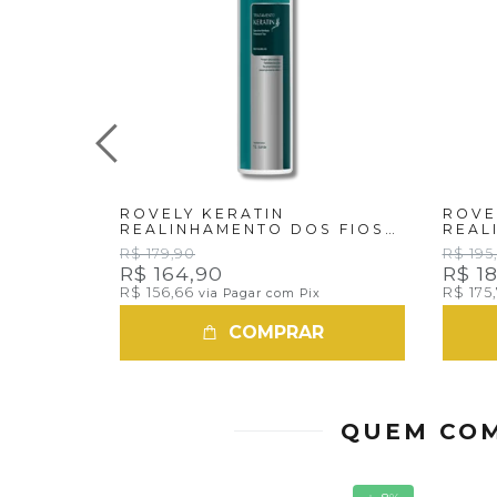
ROVELY KERATIN
ROVE
REALINHAMENTO DOS FIOS
REAL
1LT
PARA 
R$ 179,90
R$ 195
R$ 164,90
R$ 1
R$ 156,66
R$ 175
via Pagar com Pix
COMPRAR
QUEM COM