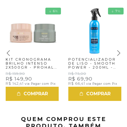
6
%
7
%
KIT CRONOGRAMA
POTENCIALIZADOR
BRILHO INTENSO
DE LISO - SMOOTH
2X500GR - PROHALL
POWER - 200ML -
COSMÉTIC
BLUEKEN
R$ 159,90
R$ 75,00
R$ 149,90
R$ 69,90
R$ 142,41
R$ 66,41
via Pagar com Pix
via Pagar com Pix
COMPRAR
COMPRAR
QUEM COMPROU ESTE
PRODUTO, TAMBÉM