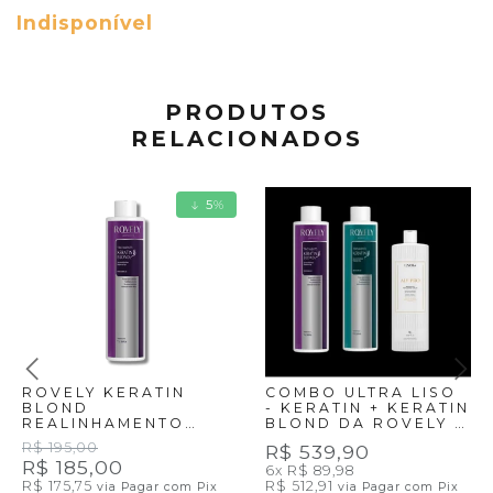
Indisponível
PRODUTOS
RELACIONADOS
5
%
ROVELY KERATIN
COMBO ULTRA LISO
BLOND
- KERATIN + KERATIN
REALINHAMENTO
BLOND DA ROVELY +
DOS FIOS PARA
ALF PRO DA LUVORA
R$ 195,00
R$ 539,90
LOIRAS - 1LT
- 3X1 LT
R$ 185,00
6x
R$ 89,98
R$ 175,75
R$ 512,91
via Pagar com Pix
via Pagar com Pix