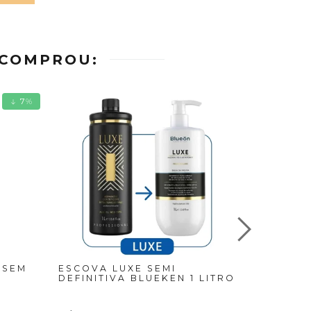
 COMPROU:
7
%
 SEM
ESCOVA LUXE SEMI
SEMI DE
DEFINITIVA BLUEKEN 1 LITRO
PLATINU
R$ 187,