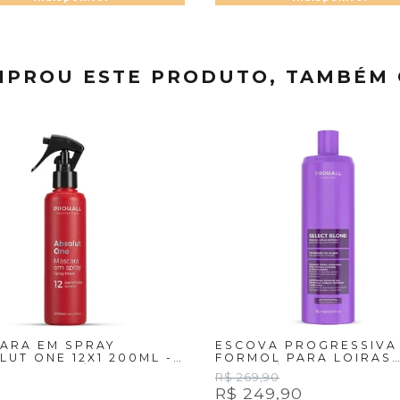
PROU ESTE PRODUTO, TAMBÉM
ARA EM SPRAY
ESCOVA PROGRESSIVA
LUT ONE 12X1 200ML -
FORMOL PARA LOIRAS
ALL COSMÉTIC
PASSO ÚNICO SELECT
R$ 269,90
BLOND 1 LT
R$ 249,90