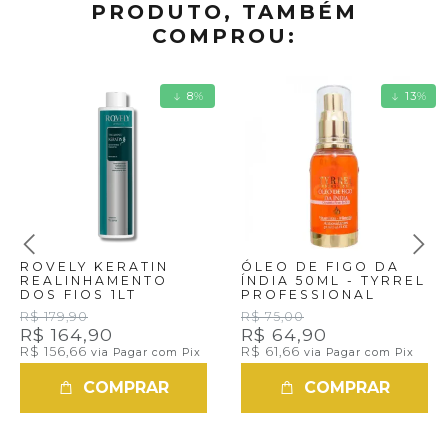
PRODUTO, TAMBÉM
COMPROU:
8
%
13
%
ROVELY KERATIN
ÓLEO DE FIGO DA
REALINHAMENTO
ÍNDIA 50ML - TYRREL
DOS FIOS 1LT
PROFESSIONAL
R$ 179,90
R$ 75,00
R$ 164,90
R$ 64,90
R$ 156,66
R$ 61,66
via Pagar com Pix
via Pagar com Pix
COMPRAR
COMPRAR