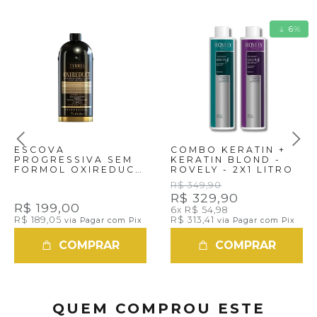
6
%
ESCOVA
COMBO KERATIN +
PROGRESSIVA SEM
KERATIN BLOND -
FORMOL OXIREDUCT
ROVELY - 2X1 LITRO
TYRREL -1 LITRO
R$ 349,90
R$ 329,90
R$ 199,00
6x
R$ 54,98
R$ 189,05
R$ 313,41
via Pagar com Pix
via Pagar com Pix
COMPRAR
COMPRAR
QUEM COMPROU ESTE