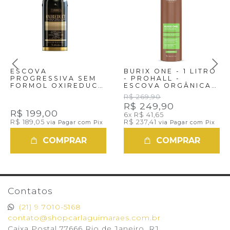
ESCOVA
BURIX ONE - 1 LITRO
PROGRESSIVA SEM
- PROHALL -
FORMOL OXIREDUCT
ESCOVA ORGÂNICA
TYRREL -1 LITRO
TANINO
R$ 269,90
REESTRUTURAÇÃO
R$ 249,90
MOLECULAR
R$ 199,00
6x
R$ 41,65
R$ 189,05
R$ 237,41
via Pagar com Pix
via Pagar com Pix
COMPRAR
COMPRAR
Contatos
(21) 9 7010-5168
contato@shopcarlaguimaraes.com.br
Caixa Postal 77666 Rio de Janeiro, RJ